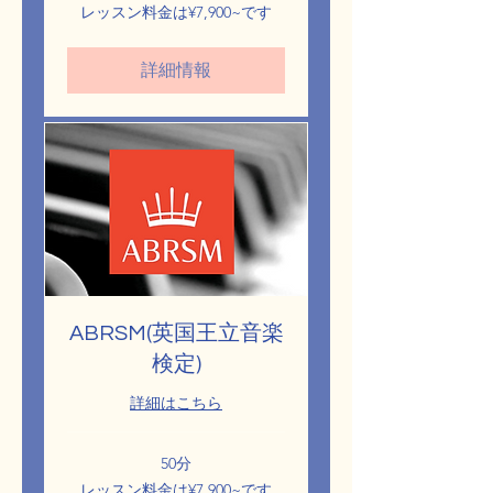
レ
レッスン料金は¥7,900~です
ッ
ス
ン
詳細情報
料
金
は
¥7,900~
で
す
ABRSM(英国王立音楽
検定)
詳細はこちら
50分
レ
レッスン料金は¥7,900~です