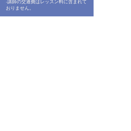
-講師の交通費はレッスン料に含まれて
おりません。
レッスンのキャンセル、遅延、ス
ケジュール変更のポリシー
-レッスン開始予定時刻の48時間以上前
に私たちにご連絡いただいた場合は、
無料でレッスンのスケジュールを変更
できます。ただし、48時間を過ぎた場
合、レッスン料は全額返金されず、代
わりのレッスンも提供いたしません。
急な病気や怪我でキャンセルまたは変
更を希望される場合は、医師の診断書
が必要になります。
-キャンセルまたはスケジュール変更さ
れたレッスンは、4週間以内にできるだ