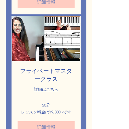
詳細情報
料
金
は
¥6,200~
で
す
プライベートマスタ
ークラス
詳細はこちら
50分
レ
レッスン料金は¥9,500~です
ッ
ス
ン
詳細情報
料