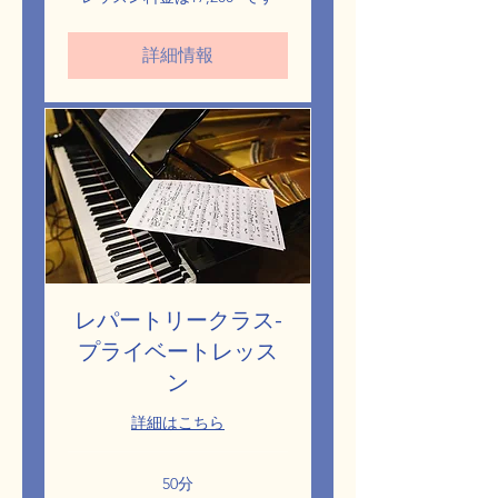
ッ
ス
ン
詳細情報
料
金
は
¥7,200~
で
す
レパートリークラス-
プライベートレッス
ン
詳細はこちら
50分