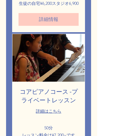
生
生徒の自宅¥6,200スタジオ6,900
徒
の
自
詳細情報
宅
¥6,200
ス
タ
ジ
オ
6,900
コアピアノコース -プ
ライベートレッスン
詳細はこちら
50分
レ
レッスン料金は¥7,200~です