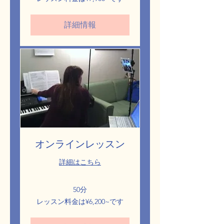
ッ
ス
ン
詳細情報
料
金
は
¥7,900~
で
す
オンラインレッスン
詳細はこちら
50分
レ
レッスン料金は¥6,200~です
ッ
ス
ン