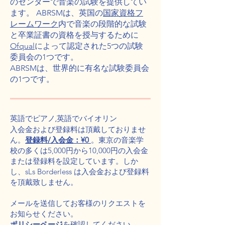
のセンターで音楽の試験を提供してい
ます。 ABRSMは、英国の
国家資格フ
レームワーク
内で音楽の段階的な試験
と卒業証書の資格を授与するために
Ofqual
によって認定された5つの試験
委員会の1つです。
ABRSMは、世界的に有名な試験委員会
の1つです。
英語でピアノ,英語でバイオリン
入会金および登録料は頂戴しておりませ
ん。
​登録料/入会金：¥0
。東京の音楽学
校の多くは5,000円から10,000円の入会金
または登録料を設定しています。しか
し、sLs Borderless は入会金および登録料
を頂戴致しません。
メールを送信してお客様のリクエストを
お知らせください。
ポリシーページ
を
確認してください。