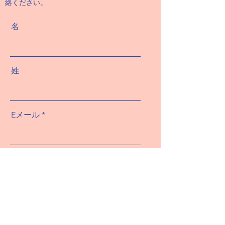
絡ください。
名
姓
Eメール
メッセージ
送信