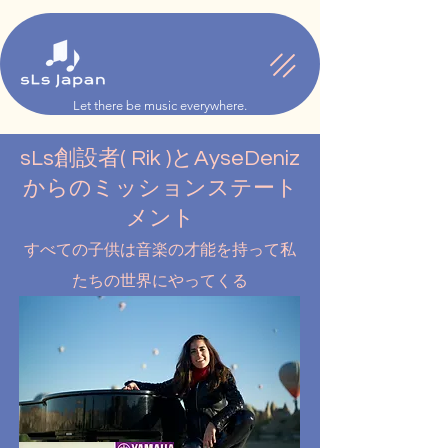
Let there be music everywhere.
sLs創設者( Rik )とAyseDeniz
からのミッションステート
メント
すべての子供は音楽の才能を持って私
たちの世界にやってくる